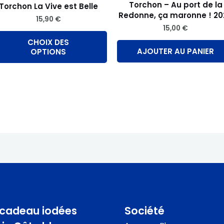
ies
choisies
Torchon – Au port de la
Torchon La Vive est Belle
Redonne, ça maronne ! 2
sur
15,90
€
15,00
€
la
CHOIX DES
page
AJOUTER AU PANIER
OPTIONS
du
it
produit
 cadeau iodées
Société