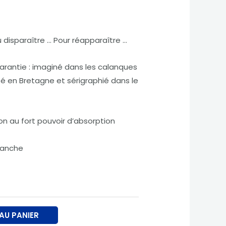
û disparaître … Pour réapparaître …
arantie : imaginé dans les calanques
sé en Bretagne et sérigraphié dans le
on au fort pouvoir d’absorption
blanche
AU PANIER