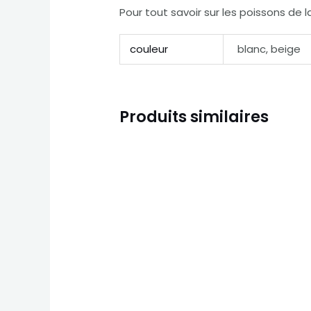
Pour tout savoir sur les poissons de 
couleur
blanc, beige
Produits similaires
Ce
produ
a
plusi
variat
Les
optio
peuv
être