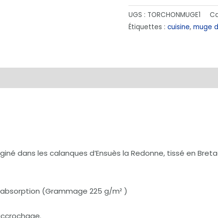
UGS :
TORCHONMUGE1
Ca
Étiquettes :
cuisine
,
muge d
émentaires
giné dans les calanques d’Ensuès la Redonne, tissé en Bretag
 d’absorption (Grammage 225 g/m² )
’accrochage.