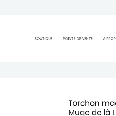
BOUTIQUE
POINTS DE VENTE
A PRO
Torchon mad
quantité
de
Muge de là !
Torchon