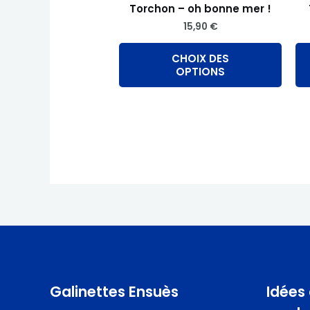
chois
Torchon – oh bonne mer !
sur
15,90
€
la
CHOIX DES
page
OPTIONS
du
produ
Galinettes Ensuès
Idées