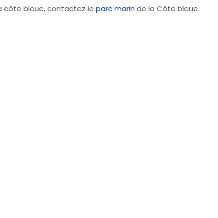
la côte bleue, contactez le
parc marin
de la Côte bleue.
Ce
it
produit
a
eurs
plusieurs
ions.
variations.
Les
ns
options
ent
peuvent
être