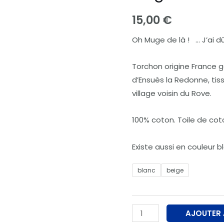
made
15,00
€
in
Oh Muge de là ! … J’ai d
France
-
Torchon origine France g
Muge
d’Ensuès la Redonne, tis
de
village voisin du Rove.
là
!
100% coton. Toile de cot
Existe aussi en couleur 
blanc
beige
AJOUTER 