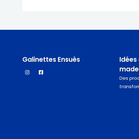
Galinettes Ensuès
Idées
made 
Des prod
transfor