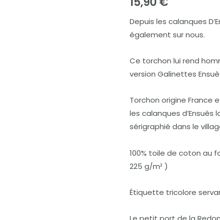
15,90
€
-
Depuis les calanques D’En
oh
également sur nous.
bonne
mer
Ce torchon lui rend hom
!
version Galinettes Ensuè
Torchon origine France e
les calanques d’Ensuès l
sérigraphié dans le villag
100% toile de coton au 
225 g/m² )
Étiquette tricolore serv
Le petit port de la Redo