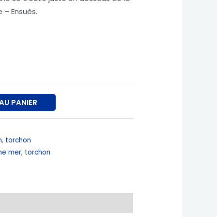
 – Ensuès.
AU PANIER
n
,
torchon
ne mer
,
torchon