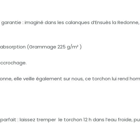
 garantie : imaginé dans les calanques d’Ensuès la Redonne,
 d’absorption (Grammage 225 g/m² )
’accrochage.
onne, elle veille également sur nous, ce torchon lui rend h
ait : laissez tremper le torchon 12 h dans l’eau froide, pui