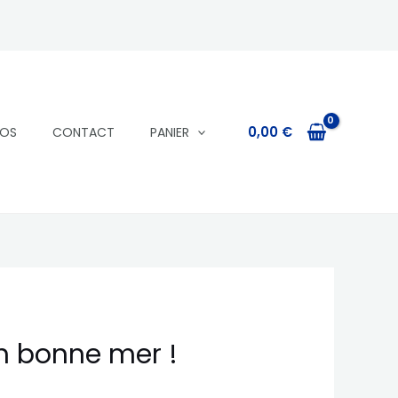
0,00
€
POS
CONTACT
PANIER
h bonne mer !