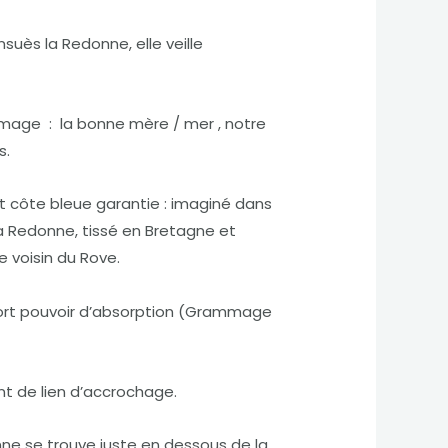
suès la Redonne, elle veille
mage : la bonne mère / mer , notre
s.
t côte bleue garantie : imaginé dans
a Redonne, tissé en Bretagne et
e voisin du Rove.
fort pouvoir d’absorption (Grammage
ant de lien d’accrochage.
nne se trouve juste en dessous de la