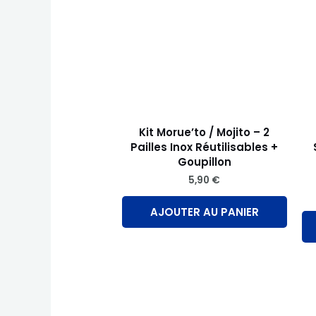
Kit Morue’to / Mojito – 2
Pailles Inox Réutilisables +
Goupillon
5,90
€
AJOUTER AU PANIER