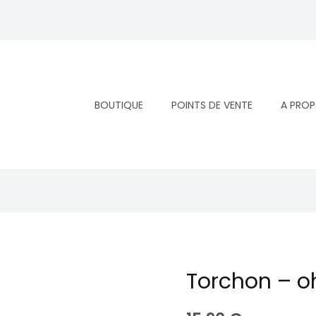
BOUTIQUE
POINTS DE VENTE
A PRO
Torchon – o
quantité
de
Torchon