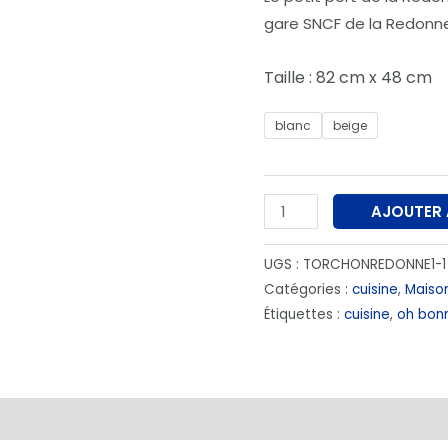
gare SNCF de la Redonne
Taille : 82 cm x 48 cm
blanc
beige
AJOUTER 
UGS :
TORCHONREDONNE1-1
Catégories :
cuisine
,
Maiso
Étiquettes :
cuisine
,
oh bon
émentaires