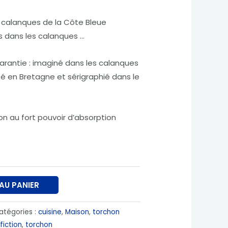
s calanques de la Côte Bleue
es dans les calanques …
arantie : imaginé dans les calanques
sé en Bretagne et sérigraphié dans le
on au fort pouvoir d’absorption
AU PANIER
atégories :
cuisine
,
Maison
,
torchon
fiction
,
torchon