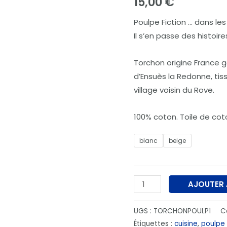
15,00
€
-
Poulpe Fiction … dans le
Poulpe
Il s’en passe des histoir
Fiction
Torchon origine France g
d’Ensuès la Redonne, tis
village voisin du Rove.
100% coton. Toile de cot
blanc
beige
AJOUTER 
UGS :
TORCHONPOULP1
C
Étiquettes :
cuisine
,
poulpe 