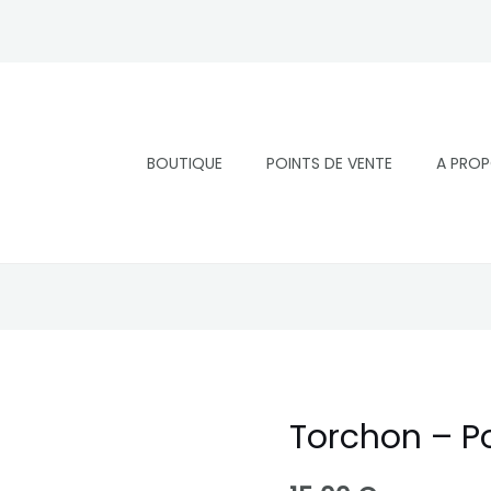
BOUTIQUE
POINTS DE VENTE
A PRO
Torchon – Po
quantité
de
Torchon