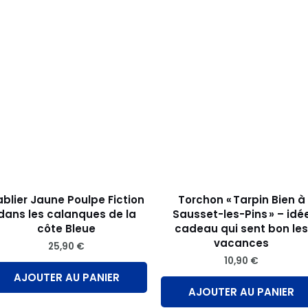
it
eurs
ions.
ns
ent
ies
blier Jaune Poulpe Fiction
Torchon « Tarpin Bien à
dans les calanques de la
Sausset-les-Pins » – idé
côte Bleue
cadeau qui sent bon le
vacances
25,90
€
10,90
€
AJOUTER AU PANIER
it
AJOUTER AU PANIER