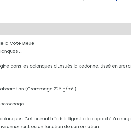
émentaires
de la Côte Bleue
calanques …
giné dans les calanques d’Ensuès la Redonne, tissé en Bretag
 d’absorption (Grammage 225 g/m² )
’accrochage.
alanques. Cet animal très intelligent a la capacité à chang
nvironnement ou en fonction de son émotion.