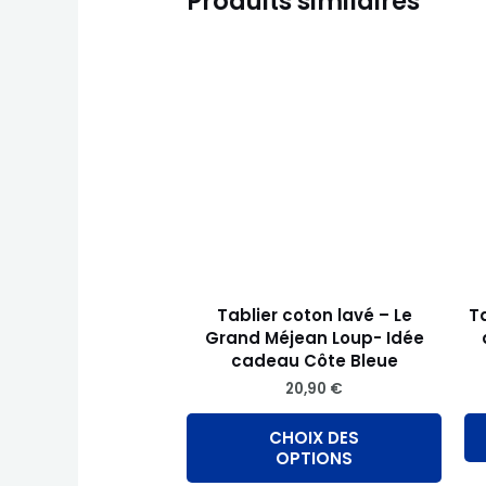
Produits similaires
Ce
produ
a
plusi
variat
Les
optio
peuv
être
chois
Tablier coton lavé – Le
Ta
Grand Méjean Loup- Idée
sur
cadeau Côte Bleue
la
20,90
€
page
du
CHOIX DES
OPTIONS
produ