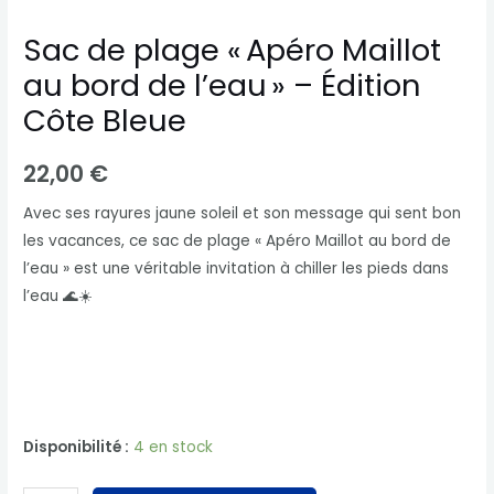
de
Sac de plage « Apéro Maillot
l’eau »
–
au bord de l’eau » – Édition
Édition
Côte Bleue
Côte
Bleue
22,00
€
Avec ses rayures jaune soleil et son message qui sent bon
les vacances, ce sac de plage « Apéro Maillot au bord de
l’eau » est une véritable invitation à chiller les pieds dans
l’eau 🌊☀️
Disponibilité :
4 en stock