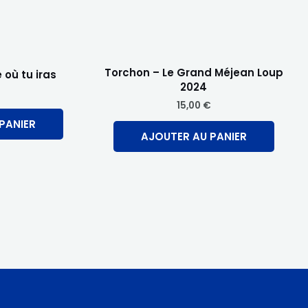
Torchon – Le Grand Méjean Loup
 où tu iras
2024
15,00
€
PANIER
AJOUTER AU PANIER