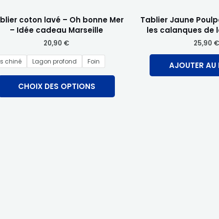
sur
blier coton lavé – Oh bonne Mer
la
Tablier Jaune Poulp
– Idée cadeau Marseille
les calanques de l
page
20,90
€
25,90
du
produit
is chiné
Lagon profond
Foin
AJOUTER AU 
CHOIX DES OPTIONS