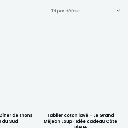
Ce
Ce
produit
produi
a
a
plusieurs
plusie
variations.
variati
Les
Les
options
optio
peuvent
peuve
être
être
choisies
choisi
sur
sur
 Dîner de thons
la
Tablier coton lavé – Le Grand
la
u du Sud
Méjean Loup- Idée cadeau Côte
page
page
Bleue