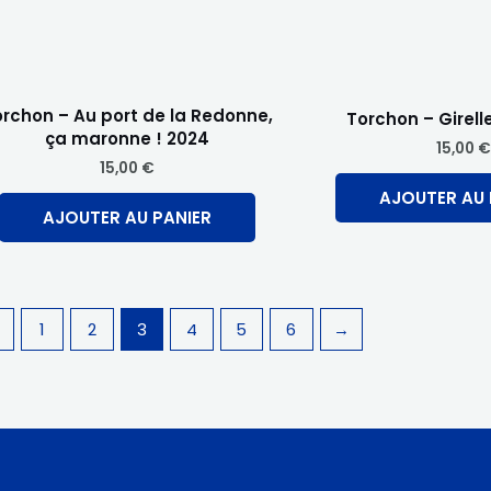
rchon – Au port de la Redonne,
Torchon – Girelle
ça maronne ! 2024
15,00
€
15,00
€
AJOUTER AU 
AJOUTER AU PANIER
←
1
2
3
4
5
6
→