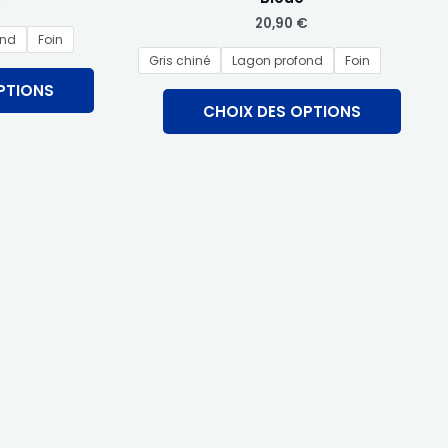
€
du
du
20,90
€
produit
produi
ond
Foin
Gris chiné
Lagon profond
Foin
PTIONS
CHOIX DES OPTIONS