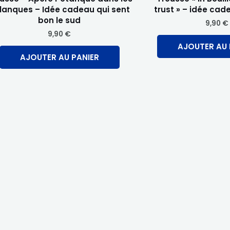
lanques – Idée cadeau qui sent
trust » – idée cad
bon le sud
9,90
€
9,90
€
AJOUTER AU 
AJOUTER AU PANIER
Ce
produit
a
plusieurs
variations.
Les
options
peuvent
être