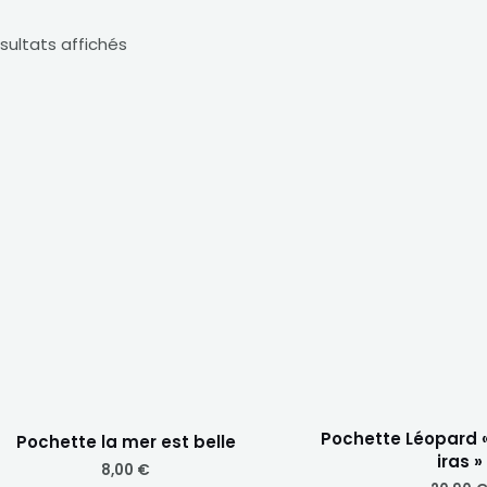
ésultats affichés
Pochette Léopard « 
Pochette la mer est belle
iras »
8,00
€