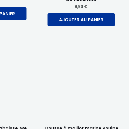
€
9,90
€
PANIER
AJOUTER AU PANIER
Ce
produi
a
plusie
variati
Les
optio
peuve
être
choisi
sur
labaisse, we
Trousse à maillot marine Poulpe
la