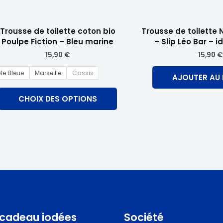
choisies
sur
Trousse de toilette coton bio
la
Trousse de toilette 
Poulpe Fiction – Bleu marine
– Slip Léo Bar – 
page
15,90
€
15,90
€
du
produit
te Bleue
Marseille
Cassis
AJOUTER AU 
CHOIX DES OPTIONS
 cadeau iodées
Société