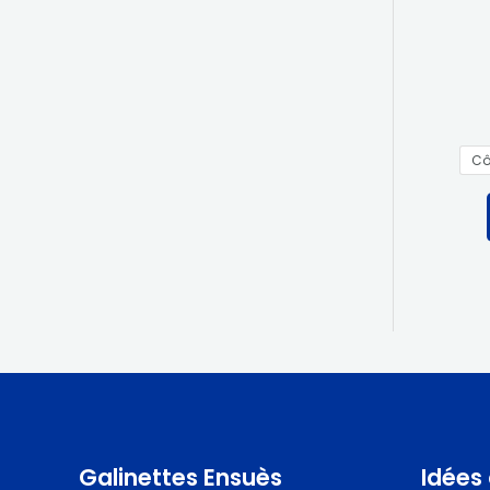
I
O
N
Cô
Galinettes Ensuès
Idées