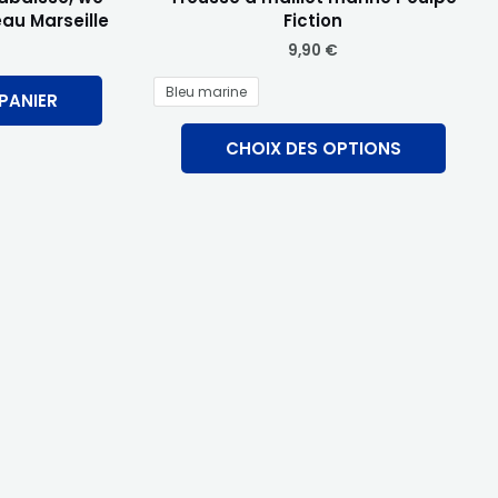
eau Marseille
Fiction
page
9,90
€
du
produi
Bleu marine
PANIER
CHOIX DES OPTIONS