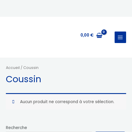
Aller
MAIN
au
MENU
contenu
0,00
€
Accueil
/ Coussin
Coussin
Aucun produit ne correspond à votre sélection.
Recherche