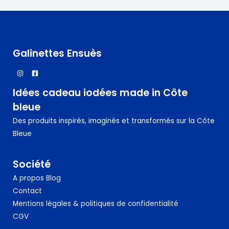
I
a
i
:
N
O
t
3
5
P
N
:
,
4
0
R
Galinettes Ensuès
2
0
,
O
9
€
0
.
M
Idées cadeau iodées made in Côte
€
O
.
bleue
T
Des produits inspirés, imaginés et transformés sur la Côte
I
Bleue
O
N
Société
A propos
Blog
Contact
Mentions légales & politiques de confidentialité
CGV