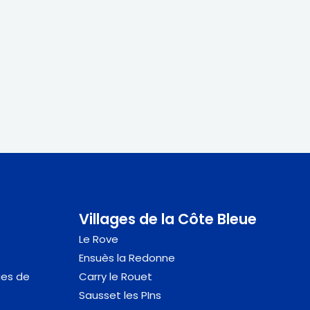
Villages de la Côte Bleue
Le Rove
Ensuès la Redonne
ues de
Carry le Rouet
Sausset
les PIns