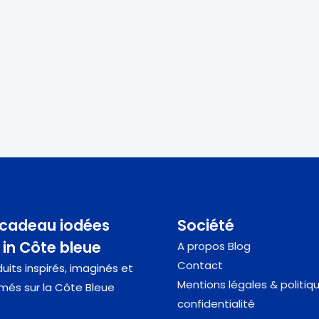
 cadeau iodées
Société
in Côte bleue
A propos
Blog
Contact
uits inspirés, imaginés et
Mentions légales & politiq
més sur la Côte Bleue
confidentialité