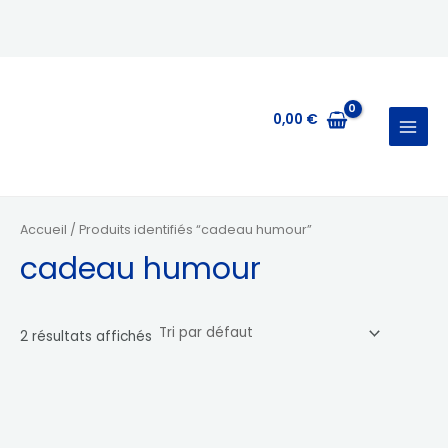
Aller
MAIN
au
MENU
contenu
0,00
€
Accueil
/ Produits identifiés “cadeau humour”
cadeau humour
2 résultats affichés