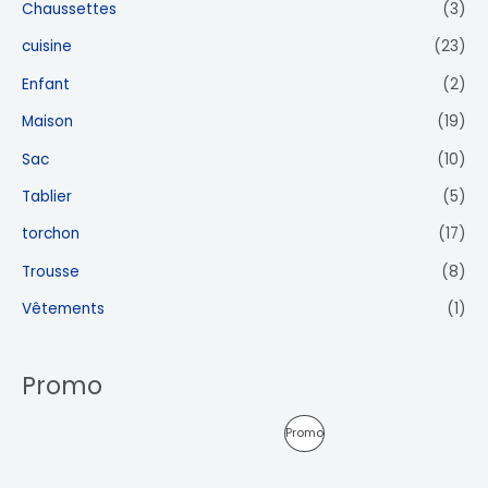
Chaussettes
(3)
cuisine
(23)
Enfant
(2)
Maison
(19)
Sac
(10)
Tablier
(5)
torchon
(17)
Trousse
(8)
Vêtements
(1)
Promo
L
L
P
Promo
e
e
p
p
R
r
r