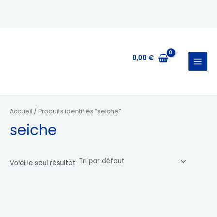
Aller
MAIN
au
MENU
contenu
0,00
€
Accueil
/ Produits identifiés “seiche”
seiche
Voici le seul résultat