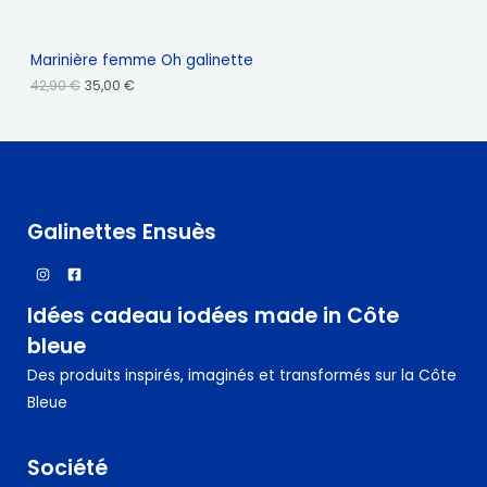
i
t
U
9
M
t
u
0
i
e
I
O
a
l
Marinière femme Oh galinette
€
l
e
T
42,90
€
35,00
€
T
é
s
t
t
E
I
a
i
:
N
O
t
3
5
P
N
:
,
4
0
R
Galinettes Ensuès
2
0
,
O
9
€
0
.
M
Idées cadeau iodées made in Côte
€
O
.
bleue
T
Des produits inspirés, imaginés et transformés sur la Côte
I
Bleue
O
N
Société