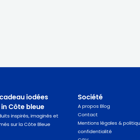
 cadeau iodées
Société
in Côte bleue
A propos
Blog
Contact
uits inspirés, imaginés et
Mentions légales & politiq
més sur la Côte Bleue
confidentialité
CGV