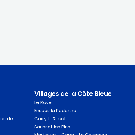
Villages de la Côte Bleue
Le Rove
Ensuès la Redonne
ues de
Carry le Rouet
Sausset
les PIns
Martigues - Carro - La Couronne